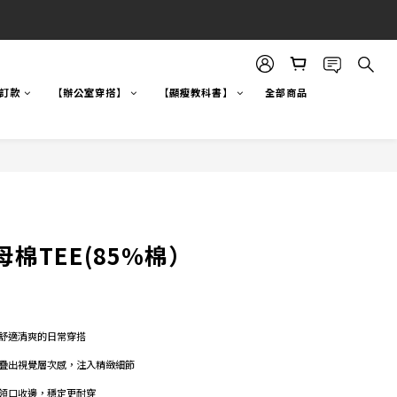
自訂款
【辦公室穿搭】
【顯瘦教科書】
全部商品
棉TEE(85%棉）
舒適清爽的日常穿搭 
疊出視覺層次感，注入精緻細節 
領口收邊，穩定更耐穿