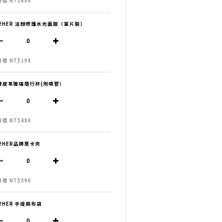
價 NT$680
H!HER 活顏修護水光面膜（單片裝）
價 NT$198
牌皮革玻璃隨行杯(附吸管）
價 NT$480
H!HER品牌票卡夾
價 NT$390
H!HER 手提麻布袋