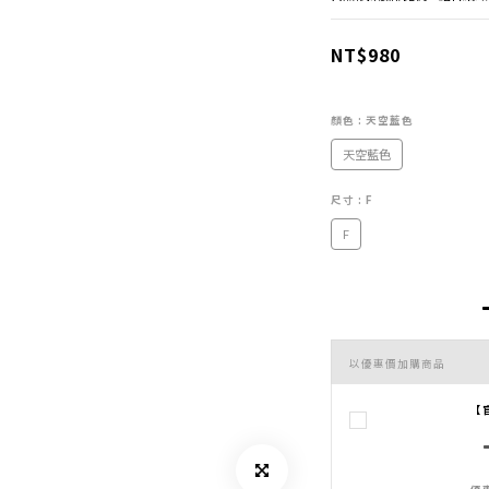
NT$980
顏色
: 天空藍色
天空藍色
尺寸
: F
F
以優惠價加購商品
【