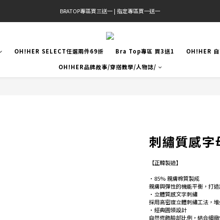
BRATOP專區買三送一 | 指定專區買一送一
官網限定! 滿千免運(僅限台灣本島)
官網限定! 滿千免運(僅限台灣本島)
OH!HER SELECT任選兩件69折
Bra Top專區 買3送1
OH!HER 
OH!HER品牌故事/穿搭教學/人物誌/
刺繡質感字母
【正韓製造】 
•85% 親膚棉質製成 
親膚與彈性的機能平衡，打造
•立體質感文字刺繡 
採用高密度立體刺繡工法，堆
•經典圓領設計 
自然修飾臉部比例，結合細緻