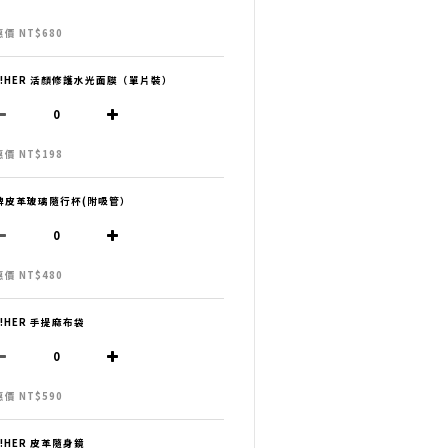
價 NT$680
H!HER 活顏修護水光面膜（單片裝）
價 NT$198
牌皮革玻璃隨行杯(附吸管）
價 NT$480
H!HER 手提麻布袋
價 NT$590
H!HER 皮革隨身鏡