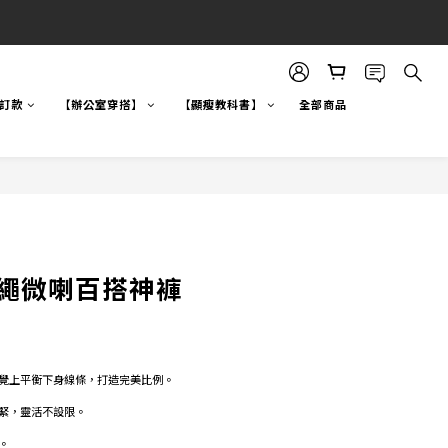
自訂款
【辦公室穿搭】
【顯瘦教科書】
全部商品
 抽繩微喇百搭神褲
覺上平衡下身線條，打造完美比例。 
緊，靈活不設限。 
。 