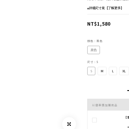
▴詳細尺寸見【了解更多】
NT$1,580
顏色
: 黑色
黑色
尺寸
: S
S
M
L
XL
以優惠價加購商品
【