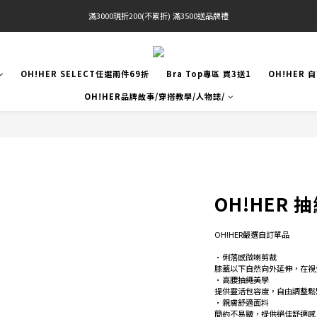
滿3000現折200(不累折) 滿3500送品牌禮
官網限定! 滿千免運(僅限台灣本島)
BRATOP專區買三送一 | 指定專區買一送一
OH!HER SELECT任選兩件69折
Bra Top專區 買3送1
OH!HER 
官網限定! 滿千免運(僅限台灣本島)
OH!HER品牌故事/穿搭教學/人物誌/
OH!HER
OH!HER嚴選自訂單品 
•俐落感微喇剪裁 
膝蓋以下自然向外延伸，在視
•高腰抽繩美學 
提供靈活包容度，自由調整鬆
•親膚舒適面料 
簡約不易皺，提供絕佳舒適感