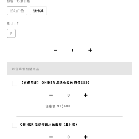
顏色
: 奶油白色
奶油白色
淺卡其
尺寸
: F
F
以優惠價加購商品
【官網限定】 OH!HER 品牌化妝包 原價$880
優惠價 NT$680
OH!HER 活顏修護水光面膜（單片裝）