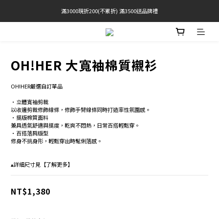
滿3000現折200(不累折) 滿3500送品牌禮
官網限定! 滿千免運(僅限台灣本島)
BRATOP專區買三送一 | 指定專區買一送一
官網限定! 滿千免運(僅限台灣本島)
OH!HER 大寬袖棉質襯衫
OH!HER嚴選自訂單品 
•立體寬袖剪裁 
以收邊剪裁修飾線條，修飾手臂線條同時打造率性氛圍感。 
•挺版棉質面料 
兼具透氣舒適與挺度，乾爽不悶熱，日常百搭輕鬆穿。 
•百搭落肩版型 
修身不挑身形，輕鬆穿出時髦俐落感。 
▴詳細尺寸見【了解更多】
NT$1,380