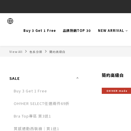
Buy 3 Get 1 Free
品牌熱銷TOP 30
NEW ARRIVAL
View All
色系分類
簡約高級白
簡約高級白
SALE
Buy 3 Get 1 Free
OH!HER made
OH!HER SELECT任選兩件69折
Bra Top專區 買3送1
質感通勤西裝褲｜買1送1