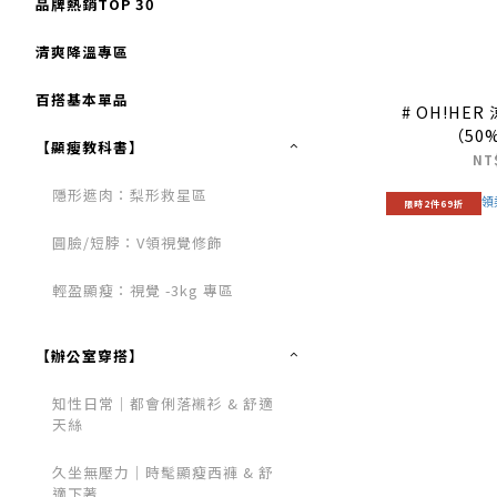
品牌熱銷TOP 30
清爽降溫專區
百搭基本單品
# OH!HE
（50
【顯瘦教科書】
NT
隱形遮肉：梨形救星區
限時2件69折
圓臉/短脖：V領視覺修飾
輕盈顯瘦：視覺 -3kg 專區
【辦公室穿搭】
知性日常｜都會俐落襯衫 & 舒適
天絲
久坐無壓力｜時髦顯瘦西褲 & 舒
適下著