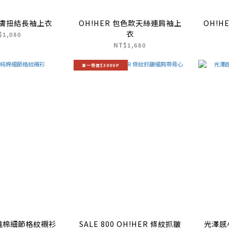
柔膚扭結長袖上衣
OH!HER 包色款天絲連肩袖上
OH!H
衣
$1,080
NT$1,680
單一特價$300UP
R 純棉細節格紋襯衫
SALE 800 OH!HER 條紋抓皺
光澤感