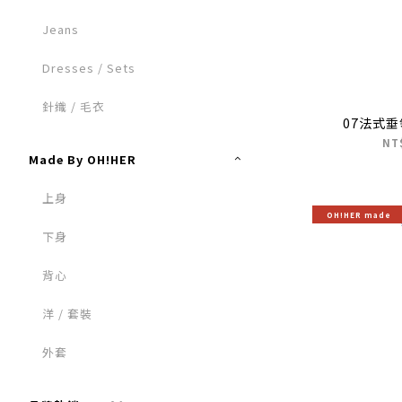
Jeans
Dresses / Sets
針織 / 毛衣
07法式
NT
Made By OH!HER
上身
OH!HER made
下身
背心
洋 / 套裝
外套