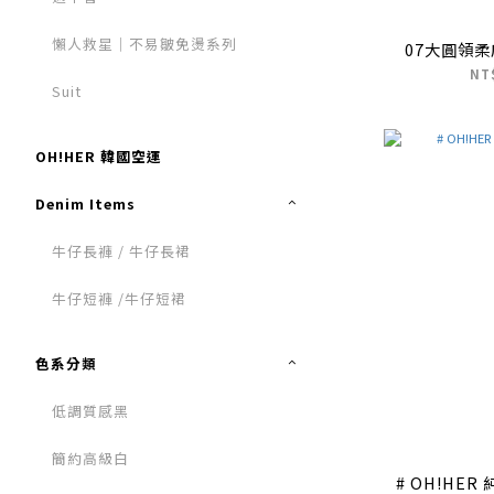
懶人救星｜不易皺免燙系列
07大圓領
NT
Suit
OH!HER 韓國空運
Denim Items
牛仔長褲 / 牛仔長裙
牛仔短褲 /牛仔短裙
色系分類
低調質感黑
簡約高級白
# OH!HE