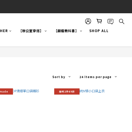
!HER
【辦公室穿搭】
【顯瘦教科書】
SHOP ALL
Sort by
24 Items per page
 made
限時2件69折