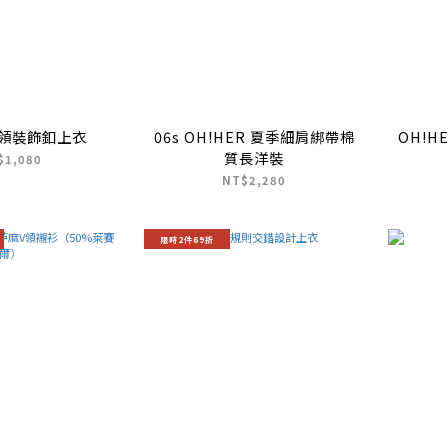
垂領裝飾釦上衣
06s OH!HER 夏季細肩綁帶棉
OH!H
質長洋裝
$1,080
NT$2,280
限時2件69折