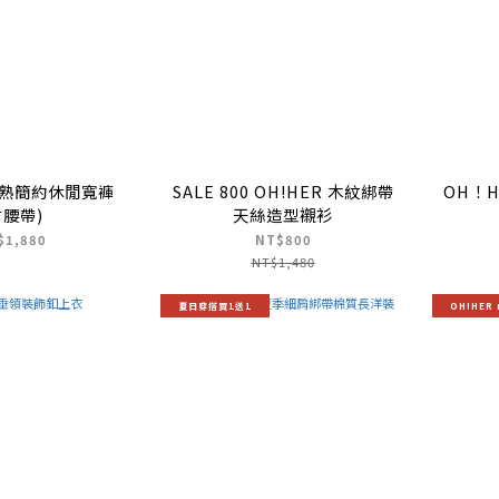
 輕熟簡約休閒寬褲
SALE 800 OH!HER 木紋綁帶
OH！H
附腰帶)
天絲造型襯衫
$1,880
NT$800
NT$1,480
夏日穿搭買1送1
OH!HER