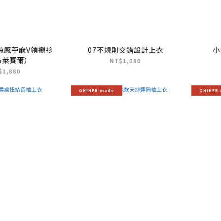
R 涼感苧麻V領襯衫
07不規則交錯設計上衣
小
%萊賽爾）
NT$1,080
$1,880
OH!HER made
OH!HER