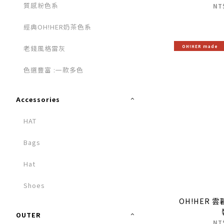
質感粉色系
NT
經典OH!HER奶茶色系
OH!HER made
老錢風格雷灰
色選豐富 :一款多色
Accessories
HAT
Bags
Hat
Shoes
OH!HER 
OUTER
NT