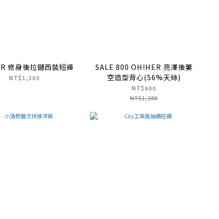
ER 修身後拉鏈西裝短褲
SALE 800 OH!HER 亮澤後簍
空造型背心(56%天絲)
NT$1,380
NT$800
NT$1,380