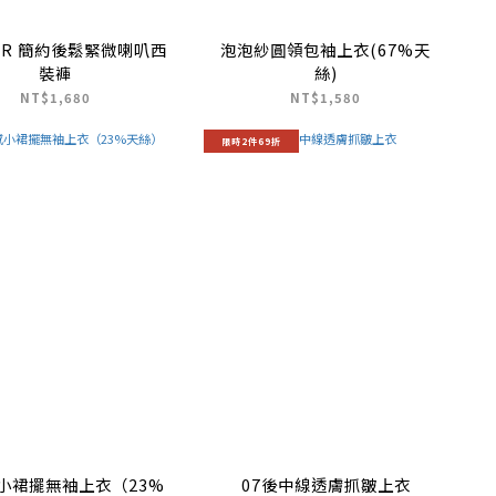
ER 簡約後鬆緊微喇叭西
泡泡紗圓領包袖上衣(67%天
裝褲
絲)
NT$1,680
NT$1,580
限時2件69折
小裙擺無袖上衣（23%
07後中線透膚抓皺上衣