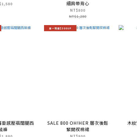
細肩帶背心
$1,580
NT$800
NT$1,280
單一特價$300UP
雲暮垂感壓褶闊腿西
SALE 800 OH!HER 層次後鬆
木紋
裝褲
緊開衩棉裙
$1,880
NT$800