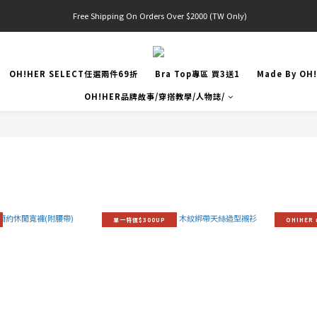
 Free Shipping On Orders Over $2000 (TW Only)
官網限定! 滿千免運(僅限台灣本島)
官網限定! 滿千免運(僅限台灣本島)
OH!HER SELECT任選兩件69折
Bra Top專區 買3送1
Made By OH
OH!HER品牌故事/穿搭教學/人物誌/
單一特價$300UP
OH!HER