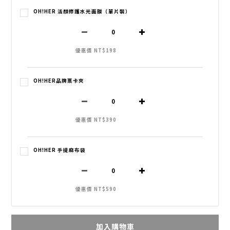
OH!HER 活顏修護水光面膜（單片裝）
優惠價 NT$198
OH!HER品牌票卡夾
優惠價 NT$390
OH!HER 手提麻布袋
優惠價 NT$590
加入購物車