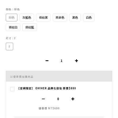
顏色
: 粉色
粉色
灰藍色
條紋黑
燕麥色
黑色
白色
條紋白
條紋藍
尺寸
: F
F
以優惠價加購商品
【官網限定】 OH!HER 品牌化妝包 原價$880
優惠價 NT$680