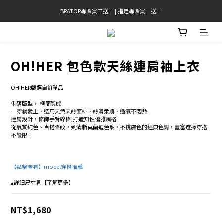
BRATOP專區買三送一 | 指定專區買一送一
官網限定! 滿千免運(僅限台灣本島)
官網限定! 滿千免運(僅限台灣本島)
OH!HER 包色款天絲連肩袖上衣
OH!HER嚴選自訂單品 
俐落版型， 極簡質感
一穿就愛上，選用天然天絲面料，絲滑柔順，透氣不悶熱 
連肩設計，修飾手臂線條,打造知性優雅風格
從氣質純色、百搭條紋，到清新莫蘭迪色系，不挑膚色的經典色調，豐富選擇穿搭
不設限！
【點擊查看】model穿搭推薦 
▴詳細尺寸見【了解更多】
NT$1,680