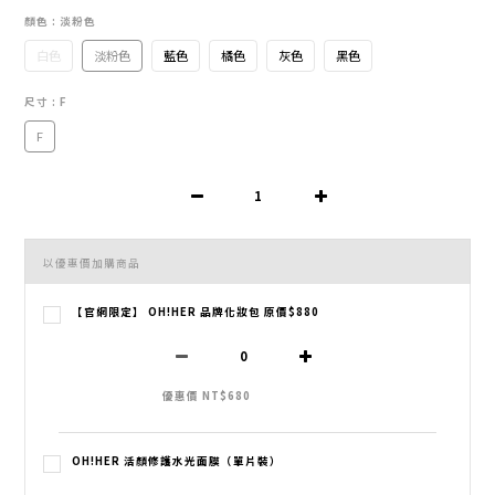
顏色
: 淡粉色
白色
淡粉色
藍色
橘色
灰色
黑色
尺寸
: F
F
以優惠價加購商品
【官網限定】 OH!HER 品牌化妝包 原價$880
優惠價 NT$680
OH!HER 活顏修護水光面膜（單片裝）