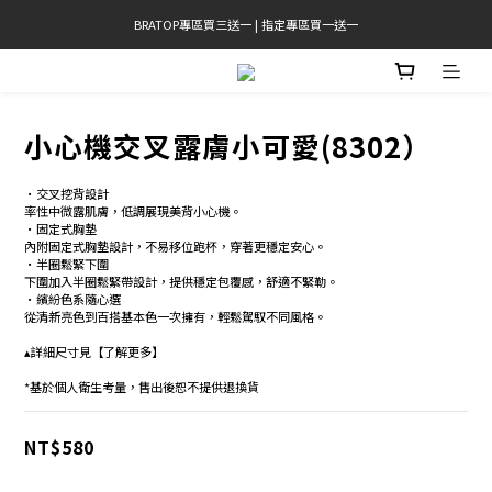
BRATOP專區買三送一 | 指定專區買一送一
官網限定! 滿千免運(僅限台灣本島)
官網限定! 滿千免運(僅限台灣本島)
小心機交叉露膚小可愛(8302）
•交叉挖背設計 
率性中微露肌膚，低調展現美背小心機。 
•固定式胸墊 
內附固定式胸墊設計，不易移位跑杯，穿著更穩定安心。 
•半圈鬆緊下圍 
下圍加入半圈鬆緊帶設計，提供穩定包覆感，舒適不緊勒。 
•繽紛色系隨心選 
從清新亮色到百搭基本色一次擁有，輕鬆駕馭不同風格。 
▴詳細尺寸見【了解更多】
*基於個人衛生考量，售出後恕不提供退換貨
NT$580