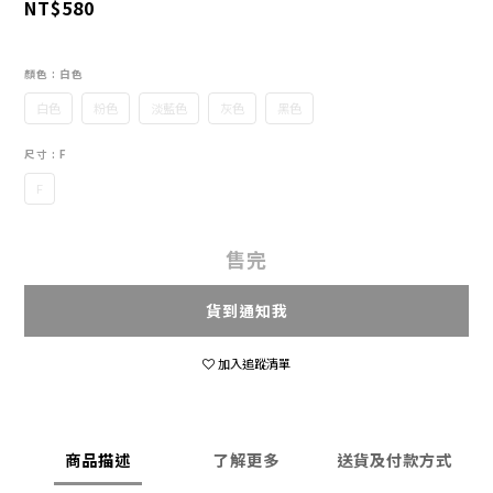
NT$580
顏色
: 白色
白色
粉色
淡藍色
灰色
黑色
尺寸
: F
F
售完
貨到通知我
加入追蹤清單
商品描述
了解更多
送貨及付款方式