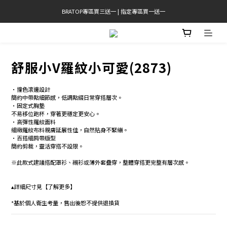
BRATOP專區買三送一 | 指定專區買一送一
官網限定! 滿千免運(僅限台灣本島)
官網限定! 滿千免運(僅限台灣本島)
舒服小V羅紋小可愛(2873)
•撞色滾邊設計 
簡約中帶點細節感，低調點綴日常穿搭層次。 
•固定式胸墊 
不易移位跑杯，穿著更穩定更安心。 
•高彈性羅紋面料 
細緻羅紋布料親膚延展性佳，自然貼身不緊繃。 
•百搭細肩帶版型 
簡約剪裁，靈活穿搭不設限。 
※此款式建議搭配罩衫、襯衫或薄外套疊穿，整體穿搭更完整有層次感。  
▴詳細尺寸見【了解更多】
*基於個人衛生考量，售出後恕不提供退換貨