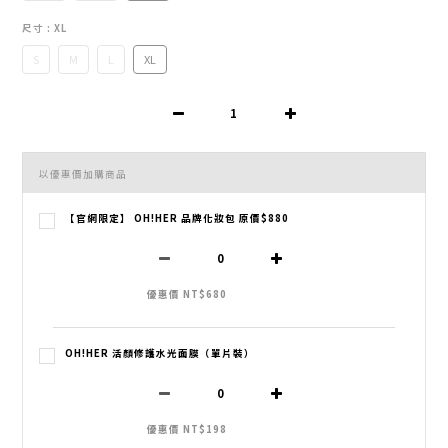
尺寸
: XL
S
M
L
XL
以優惠價加購商品
【官網限定】 OH!HER 品牌化妝包 原價$880
優惠價 NT$680
OH!HER 活顏修護水光面膜（單片裝）
優惠價 NT$198