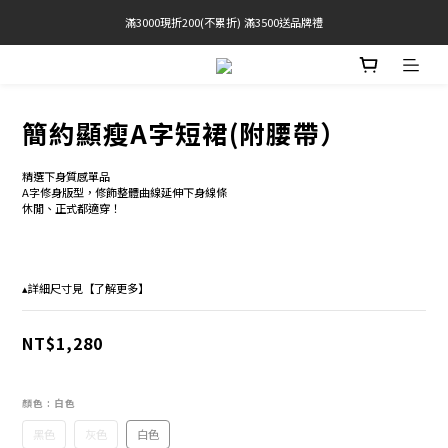
滿3000現折200(不累折) 滿3500送品牌禮
官網限定! 滿千免運(僅限台灣本島)
BRATOP專區買三送一 | 指定專區買一送一
官網限定! 滿千免運(僅限台灣本島)
簡約顯瘦A字短裙(附腰帶）
精選下身質感單品
A字修身版型，修飾整體曲線延伸下身線條
休閒、正式都適穿！ 
▴詳細尺寸見【了解更多】
NT$1,280
顏色
: 白色
黑色
灰色
白色