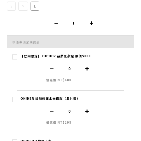
S
M
L
以優惠價加購商品
【官網限定】 OH!HER 品牌化妝包 原價$880
優惠價 NT$680
OH!HER 活顏修護水光面膜（單片裝）
優惠價 NT$198