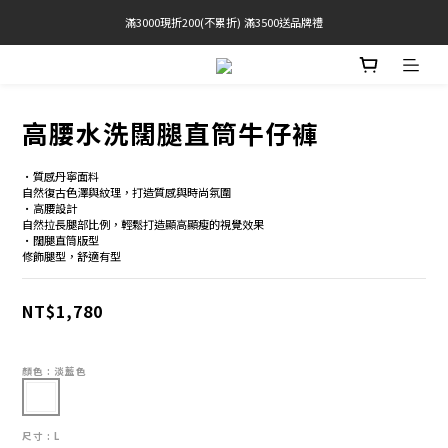
滿3000現折200(不累折) 滿3500送品牌禮
官網限定! 滿千免運(僅限台灣本島)
BRATOP專區買三送一 | 指定專區買一送一
官網限定! 滿千免運(僅限台灣本島)
高腰水洗闊腿直筒牛仔褲
•質感丹寧面料 
自然復古色澤與紋理，打造質感與時尚氛圍
•高腰設計
自然拉長腿部比例，輕鬆打造顯高顯瘦的視覺效果
•闊腿直筒版型
修飾腿型，舒適有型
NT$1,780
顏色
: 淡藍色
尺寸
: L