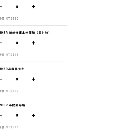
價 NT$680
H!HER 活顏修護水光面膜（單片裝）
價 NT$198
H!HER品牌票卡夾
價 NT$390
H!HER 手提麻布袋
價 NT$590