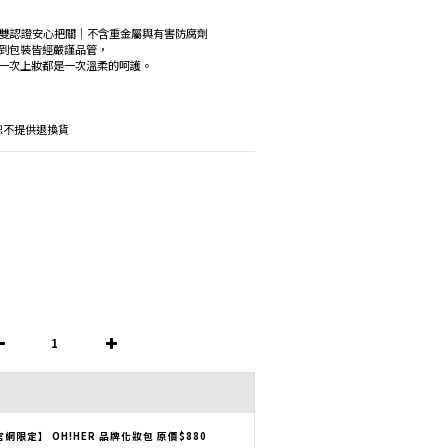
GS雙認證安心把關｜不含重金屬與有害防腐劑
到包裝皆經嚴謹品管，
一次上妝都是一次溫柔的呵護。
恕不提供退換貨
官網限定】 OH!HER 品牌化妝包 原價$880