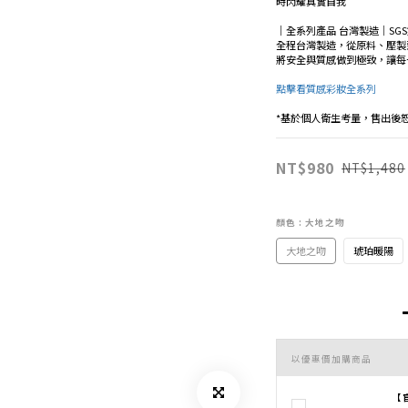
時閃耀真實自我
｜全系列產品 台灣製造｜S
全程台灣製造，從原料、壓製
將安全與質感做到極致，讓每
點擊看質感彩妝全系列
*基於個人衛生考量，售出後
NT$980
NT$1,480
顏色
: 大地之吻
大地之吻
琥珀暖陽
以優惠價加購商品
【