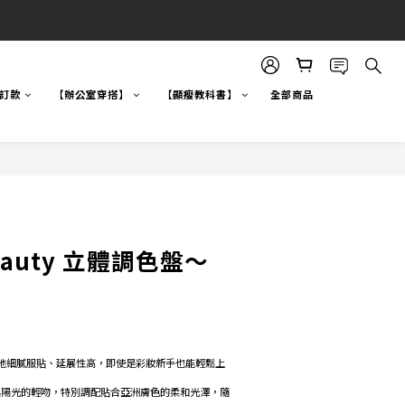
自訂款
【辦公室穿搭】
【顯瘦教科書】
全部商品
Beauty 立體調色盤～
質地細膩服貼、延展性高，即使是彩妝新手也能輕鬆上
與陽光的輕吻，特別調配貼合亞洲膚色的柔和光澤，隨