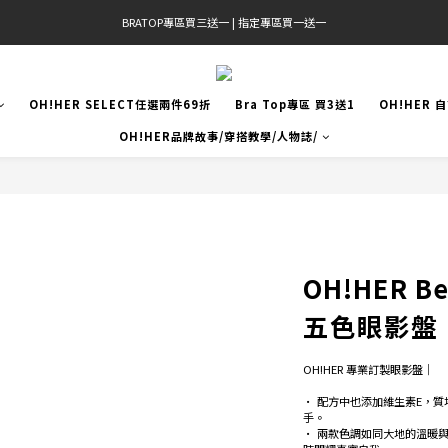
BRATOP專區買三送一 | 指定專區買一送一
官網限定! 滿千免運(僅限台灣本島)
官網限定! 滿千免運(僅限台灣本島)
OH!HER SELECT任選兩件69折
Bra Top專區 買3送1
OH!HER 
OH!HER品牌故事/穿搭教學/人物誌/
OH!HER 
五色眼影盤
OH!HER 專業訂製眼影盤｜
• 配方中也添加維生素E，
手。
• 兩款色調如同大地的溫暖