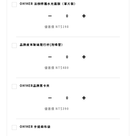
OH!HER 活顏修護水光面膜（單片裝）
優惠價 NT$198
品牌皮革玻璃隨行杯(附吸管）
優惠價 NT$480
OH!HER品牌票卡夾
優惠價 NT$390
OH!HER 手提麻布袋