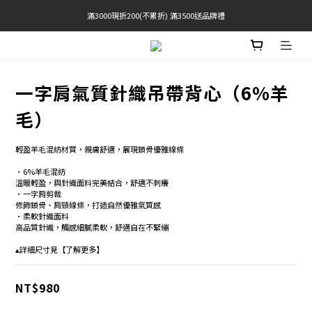
滿3000現折200(不累折) 滿3500送品牌禮
官網限定! 滿千免運(僅限台灣本島)
BRATOP專區買三送一 | 指定專區買一送一
官網限定! 滿千免運(僅限台灣本島)
一字肩氣質針織吊帶背心（6%羊
毛）
輕盈羊毛混紡材質，親膚舒適，展現鎖骨優雅線條 
•6%羊毛混紡 
溫暖輕盈，與針織面料完美結合，舒適不刺癢
•一字肩剪裁 
修飾鎖骨、肩頸線條，打造自然優雅氣質感 
•柔軟針織面料 
高品質針織，觸感細膩柔軟，舒適自在不緊繃 
▴詳細尺寸見【了解更多】
NT$980