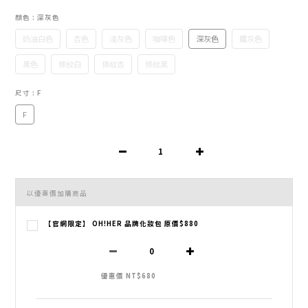
顏色
: 深灰色
奶油白色
杏色
淺灰色
咖啡色
深灰色
鐵灰色
黑色
條紋白
條紋杏
條紋黑
尺寸
: F
F
以優惠價加購商品
【官網限定】 OH!HER 品牌化妝包 原價$880
優惠價 NT$680