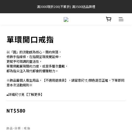
滿3000現折200(不累折) 滿3500送品牌禮
官網限定! 滿千免運(僅限台灣本島)
BRATOP專區買三送一 | 指定專區買一送一
官網限定! 滿千免運(僅限台灣本島)
單環開口戒指
以「圓」的流動感為核心，簡約俐落，
修飾手指線條，在指間呈現視覺延伸，
更賦予可微調的靈活性，
單獨佩戴展現簡約力度，或是多層次疊戴，
都為指尖注入現代都會的優雅魅力。
※飾品屬個人衛生用品，【不適用退換貨】，請留意尺寸/顏色是否正確，下單即同
意本次活動規則※
▴詳細尺寸見【了解更多】
NT$580
飾品-分類
: 戒指