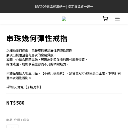
BRATOP專區買三送一 | 指定專區買一送一
官網限定! 滿千免運(僅限台灣本島)
官網限定! 滿千免運(僅限台灣本島)
串珠幾何彈性戒指
以細緻幾何造型，串聯成具備延展性的彈性戒圍，
展現出俐落且富有層次的金屬質感，
戒圍中心結合圓潤串珠，展現出剛柔並濟的現代摩登特質， 
彈性戒圍，輕鬆享受從容而不凡的精緻魅力。
※飾品屬個人衛生用品，【不適用退換貨】，請留意尺寸/顏色是否正確，下單即同
意本次活動規則※
▴詳細尺寸見【了解更多】
NT$580
飾品-分類
: 戒指