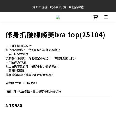
滿3000現折200(不累折) 滿3500送品牌禮
官網限定! 滿千免運(僅限台灣本島)
BRATOP專區買三送一 | 指定專區買一送一
官網限定! 滿千免運(僅限台灣本島)
修身抓皺線條美bra top(25104)
•下擺抓皺圓弧設計 
柔化腰部線條，自然勾勒腰部線條更顯瘦 。
•安心固定式罩杯 
洗滌後不易變形，穿著穩定不跑位，一件就能輕鬆出門。
•半圈彈力下圍 
貼合身形不易位移，兼顧支撐力與舒適度。 
•美背造型設計 
修飾肩背輪廓，簡單穿出輕盈時髦感。 
▴詳細尺寸見【了解更多】
*基於個人衛生考量，售出後恕不提供退換貨
NT$580