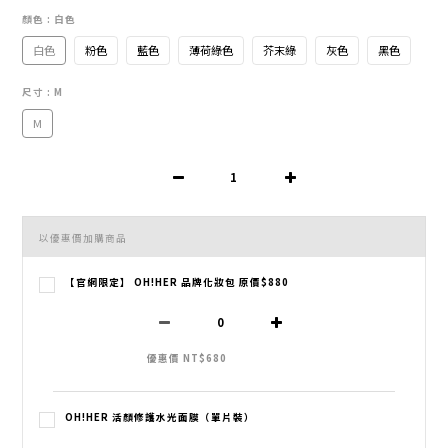
顏色
: 白色
白色
粉色
藍色
薄荷綠色
芥末綠
灰色
黑色
尺寸
: M
M
以優惠價加購商品
【官網限定】 OH!HER 品牌化妝包 原價$880
優惠價 NT$680
OH!HER 活顏修護水光面膜（單片裝）