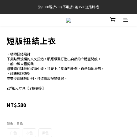
滿3000現折200(不累折) 滿3500送品牌禮
官網限定! 滿千免運(僅限台灣本島)
BRATOP專區買三送一 | 指定專區買一送一
官網限定! 滿千免運(僅限台灣本島)
短版扭結上衣
•精緻扭結設計 
下擺點綴流暢的交叉扭結，順應版型打造出自然的立體空間感。
•前中線立體剪裁
順著領口延伸的縱向中線，視覺上拉長身形比例，自然勾勒身形。 
•經典短版版型　
完美拉長腿部比例，打造顯瘦視覺效果。　
▴詳細尺寸見【了解更多】
NT$580
顏色
: 白色
白色
灰色
黑色