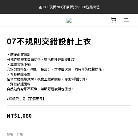
滿3000現折200(不累折) 滿3500送品牌禮
官網限定! 滿千免運(僅限台灣本島)
BRATOP專區買三送一 | 指定專區買一送一
官網限定! 滿千免運(僅限台灣本島)
07不規則交錯設計上衣
•前後兩穿設計 
可依穿搭需求自由切換，靈活提升造型變化度。
•立體交錯下擺 
交錯剪裁搭配不規則下擺設計，增添層次感，同時修飾腰腹線條。 
•修身顯瘦版型 
結合立體抓皺效果，視覺上更顯腰身，穿出俐落比例。
•彈性舒適面料 
自然貼合身形不緊繃，兼顧舒適度與包覆感。 
▴詳細尺寸見【了解更多】
NT$1,080
顏色
: 白色