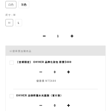
白色
灰色
尺寸
: M
M
L
以優惠價加購商品
【官網限定】 OH!HER 品牌化妝包 原價$880
優惠價 NT$680
OH!HER 活顏修護水光面膜（單片裝）