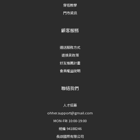
容易
穿搭教學
綁帶闊腿西裝褲｜自帶氣質的法式風格 喜歡法式穿搭風格的人，這款綁帶設計的
的貼
門市資訊
闊腿西裝褲會是不錯的選擇。腰間綁帶不僅能修飾腰線，也增添了慵懶隨性的法
橫條
式氛圍，很適合搭配針織上衣或襯衫，穿出輕鬆卻不隨便的氣質。 **適合場合
經典
顧客服務
**：假日出遊、輕鬆聚會、法式風穿搭 三、過渡版型：微喇叭西裝褲 6. 簡約
護照
後鬆緊微喇叭西裝褲｜修身與闊腿的完美平衡 如果不確定自己適合直筒還是闊
定：
腿，這款微喇叭西裝褲是很好的入門選擇。後腰採鬆緊設計，穿著更舒適無束
運送服務方式
隱形
縛，褲管微喇叭的剪裁則能修飾大腿線條、拉長腿部比例，是版型接受度最高的
退換貨政策
建議
一款。 **適合場合**：日常穿搭、新手嘗試西裝褲的入門款 ## 西裝褲挑選重點
好友推薦計畫
整理 | 想顯瘦、修飾腿型 | 順身百倍顯瘦西裝褲、雲暮垂感壓褶闊腿西裝褲 | | 想
會員權益說明
要俐落幹練感 | 細節開衩裙簾直筒西裝褲 | | 夏季穿搭 | 修身後拉鏈西裝短褲 | |
想嘗試法式風格 | 法式慵懶綁帶闊腿西裝褲 | | 不知道怎麼選、想要百搭款 | 簡約
聯絡我們
後鬆緊微喇叭西裝褲 | ## 常見問題 FAQ Q1：西裝褲直筒好還是闊腿好？ 直筒版
型較顯瘦俐落，適合想呈現俐落感的人；闊腿版型垂墜感較強，較能遮蓋腿型、
人才招募
呈現隨性氣質，可依照個人身形和穿搭風格選擇。 Q2：矮個子適合穿闊腿西裝
ohher.support@gmail.com
褲嗎？ 可以，但建議選擇高腰版型並搭配同色系鞋款，能有效拉長腿部視覺比
MON-FRI 10:00-19:00
例，避免顯得比例失衡。 Q3：西裝褲怎麼挑才顯瘦？ 可優先選擇有壓褶、垂感
統編 94188246
布料或後鬆緊腰設計的款式，這類版型較能修飾腰腹與腿部線條。 --- *延伸閱
長諄國際有限公司
讀：想了解更多西裝褲穿搭技巧，歡迎瀏覽更多穿搭指南文章。*