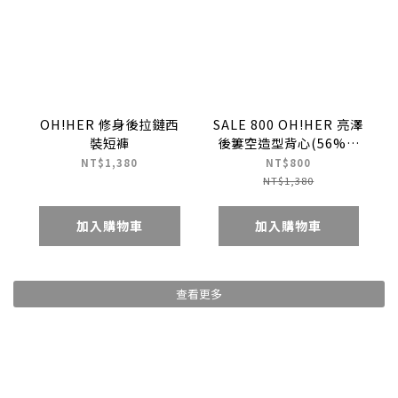
OH!HER 修身後拉鏈西
SALE 800 OH!HER 亮澤
裝短褲
後簍空造型背心(56%天
絲)
NT$1,380
NT$800
NT$1,380
加入購物車
加入購物車
查看更多