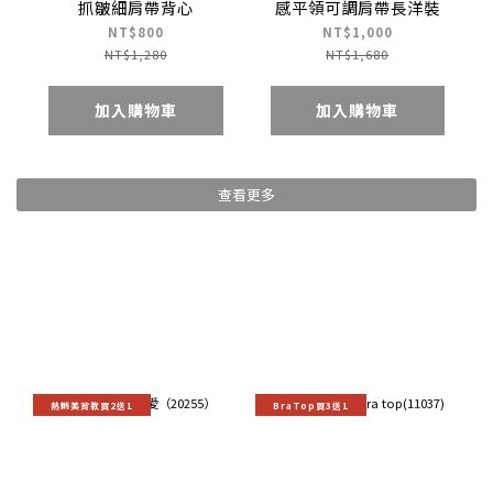
抓皺細肩帶背心
感平領可調肩帶長洋裝
NT$800
NT$1,000
NT$1,280
NT$1,680
加入購物車
加入購物車
查看更多
熱銷美背款買2送1
BraTop買3送1