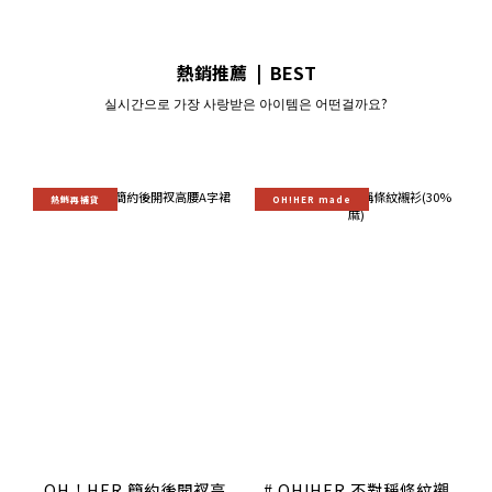
熱銷推薦 | BEST
실시간으로 가장 사랑받은 아이템은 어떤걸까요?
熱銷再補貨
OH!HER made
OH！HER 簡約後開衩高
# OH!HER 不對稱條紋襯