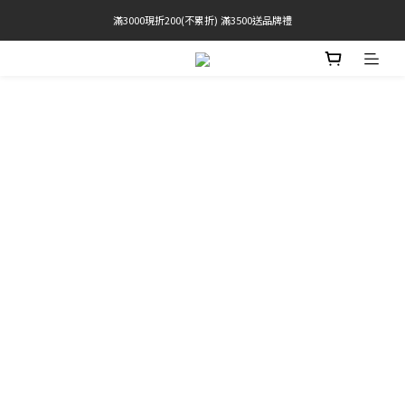
滿3000現折200(不累折) 滿3500送品牌禮
官網限定! 滿千免運(僅限台灣本島)
BRATOP專區買三送一 | 指定專區買一送一
官網限定! 滿千免運(僅限台灣本島)