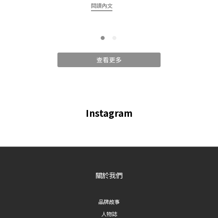
拍證
閱讀內文
在挑選西裝褲之前，建議先了解版型分類，才能依照自己的身形和需求做選擇：
包」
- 直筒／修身款：褲管線條俐落，適合想呈現俐落幹練形象的人 - 闊腿款：褲管
必
寬鬆有垂墜感，適合想遮腿型、營造慵懶氣質的人 - 喇叭／短褲款：褲管有變化
簡」
設計，適合想增加穿搭層次感的人 以下依照這三大分類，介紹6款各具特色的西
領、
裝褲。 一、直筒／修身系列西裝褲 1. 細節開衩裙簾西裝褲｜直筒剪裁增添層次
查看更多
大、
感 這款直筒西裝褲在褲管處加入裙簾式開衩設計，走路時會隨步伐自然擺動，讓
鎖骨
原本簡約的直筒版型多了一層飄逸感。適合喜歡在基本款中加入細節巧思的人，
子的
上班或約會都能穿出不一樣的氣質。 **適合場合**：辦公室穿搭、約會、正式聚
子，
會 2. 修身後拉鏈西裝短褲｜夏季必備顯瘦單品 天氣炎熱時，西裝短褲是很好
Instagram
大部
的替代選擇。這款採修身版型搭配後腰拉鏈設計，穿脫方便又能貼合腰線， 展現
或極
俐落的下身比例，是夏日通勤或休閒穿搭都適合的單品。 **適合場合**：夏季通
常詭
勤、休閒外出 3. 順身百倍顯瘦西裝褲｜視覺修飾腿型首選 如果你在意腿型或想
色背
要顯瘦西裝褲，這款主打順身剪裁，透過版型設計拉長腿部視覺線條，達到修飾
精神
腿型的效果。對於想要低調顯瘦、不挑身形的人來說，是相對百搭安全的選擇。
關於我們
攝，
**適合場合**：日常通勤、各種身形皆適用 二、闊腿系列西裝褲 4. 雲暮垂感
坐
壓褶闊腿西裝褲｜垂墜感營造高級感 闊腿西裝褲近年來持續熱門，這款採用垂感
開：
品牌故事
壓褶布料，褲管寬鬆但不顯臃腫，走動時會呈現自然的垂墜線條，很適合想要營
證照
人物誌
造知性、高級感穿搭的人。 **適合場合**：辦公室穿搭、正式場合 5. 法式慵懶