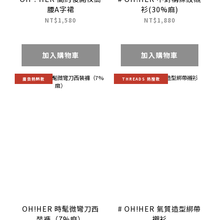
腰A字裙
衫(30%麻)
NT$1,580
NT$1,880
加入購物車
加入購物車
廣告熱銷款
THREADS 熱搜款
OH!HER 時髦微彎刀西
# OH!HER 氣質造型綁帶
裝褲（7%麻）
襯衫