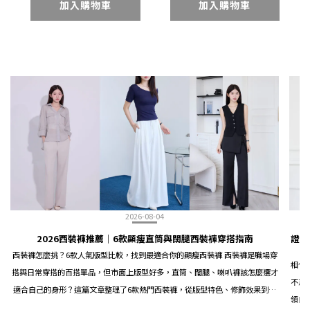
加入購物車
加入購物車
2026-08-04
2026西裝褲推薦｜6款顯瘦直筒與闊腿西裝褲穿搭指南
證件
西裝褲怎麼挑？6款人氣版型比較，找到最適合你的顯瘦西裝褲 西裝褲是職場穿
相信
搭與日常穿搭的百搭單品，但市面上版型好多，直筒、闊腿、喇叭褲該怎麼選才
不忍
適合自己的身形？這篇文章整理了6款熱門西裝褲，從版型特色、修飾效果到穿
領口
搭場合，幫你一次搞懂西裝褲選購重點。 西裝褲版型怎麼分？先搞懂3大類型