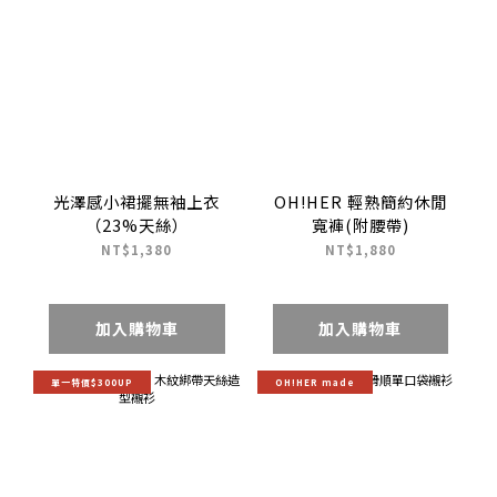
光澤感小裙擺無袖上衣
OH!HER 輕熟簡約休閒
（23%天絲）
寬褲(附腰帶)
NT$1,380
NT$1,880
加入購物車
加入購物車
單一特價$300UP
OH!HER made