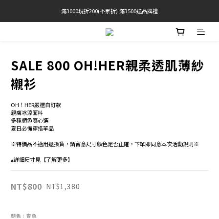
滿3000現折200(不累折) 滿3500送品牌禮
官網限定! 滿千免運(僅限台灣本島)
BRATOP專區買三送一 | 指定專區買一送一
官網限定! 滿千免運(僅限台灣本島)
SALE 800 OH!HER親柔透肌薄紗
襯衫
OH！HER嚴選自訂款  
親膚冰涼面料 
多種顏色隨心選 
夏日必備穿搭單品
※特價品不適用退換貨，請留意尺寸顏色是否正確，下單即同意本次活動規則※
▴詳細尺寸見【了解更多】
NT$800
NT$1,380
顏色
: 杏色