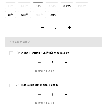
白色
米白色
杏色
淺灰色
灰藍色
藕粉色
紫色
霧霾藍
深灰色
黑色
以優惠價加購商品
【官網限定】 OH!HER 品牌化妝包 原價$880
優惠價 NT$680
OH!HER 活顏修護水光面膜（單片裝）
優惠價 NT$198