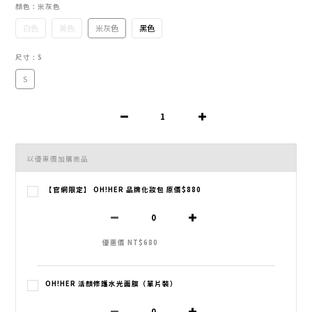
顏色
: 米灰色
白色
黃色
米灰色
黑色
尺寸
: S
S
以優惠價加購商品
【官網限定】 OH!HER 品牌化妝包 原價$880
優惠價 NT$680
OH!HER 活顏修護水光面膜（單片裝）