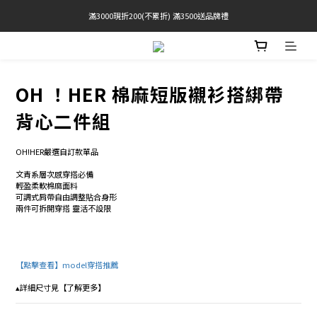
滿3000現折200(不累折) 滿3500送品牌禮
官網限定! 滿千免運(僅限台灣本島)
BRATOP專區買三送一 | 指定專區買一送一
官網限定! 滿千免運(僅限台灣本島)
OH ！HER 棉麻短版襯衫搭綁帶
背心二件組
OH!HER嚴選自訂款單品 
文青系層次感穿搭必備 
輕盈柔軟棉麻面料 
可調式肩帶自由調整貼合身形 
兩件可拆開穿搭 靈活不設限
【點擊查看】model穿搭推薦 
▴詳細尺寸見【了解更多】