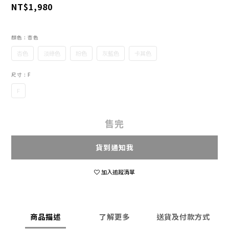
NT$1,980
顏色
: 杏色
杏色
淡綠色
粉色
灰藍色
卡其色
尺寸
: F
F
售完
貨到通知我
加入追蹤清單
商品描述
了解更多
送貨及付款方式