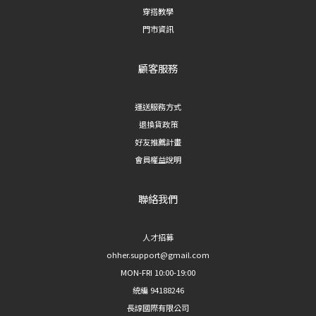
容易
穿搭教學
綁帶闊腿西裝褲｜自帶氣質的法式風格 喜歡法式穿搭風格的人，這款綁帶設計的
的貼
門市資訊
闊腿西裝褲會是不錯的選擇。腰間綁帶不僅能修飾腰線，也增添了慵懶隨性的法
橫條
式氛圍，很適合搭配針織上衣或襯衫，穿出輕鬆卻不隨便的氣質。 **適合場合
經典
顧客服務
**：假日出遊、輕鬆聚會、法式風穿搭 三、過渡版型：微喇叭西裝褲 6. 簡約
護照
後鬆緊微喇叭西裝褲｜修身與闊腿的完美平衡 如果不確定自己適合直筒還是闊
定：
腿，這款微喇叭西裝褲是很好的入門選擇。後腰採鬆緊設計，穿著更舒適無束
運送服務方式
隱形
縛，褲管微喇叭的剪裁則能修飾大腿線條、拉長腿部比例，是版型接受度最高的
退換貨政策
建議
一款。 **適合場合**：日常穿搭、新手嘗試西裝褲的入門款 ## 西裝褲挑選重點
好友推薦計畫
整理 | 想顯瘦、修飾腿型 | 順身百倍顯瘦西裝褲、雲暮垂感壓褶闊腿西裝褲 | | 想
會員權益說明
要俐落幹練感 | 細節開衩裙簾直筒西裝褲 | | 夏季穿搭 | 修身後拉鏈西裝短褲 | |
想嘗試法式風格 | 法式慵懶綁帶闊腿西裝褲 | | 不知道怎麼選、想要百搭款 | 簡約
聯絡我們
後鬆緊微喇叭西裝褲 | ## 常見問題 FAQ Q1：西裝褲直筒好還是闊腿好？ 直筒版
型較顯瘦俐落，適合想呈現俐落感的人；闊腿版型垂墜感較強，較能遮蓋腿型、
人才招募
呈現隨性氣質，可依照個人身形和穿搭風格選擇。 Q2：矮個子適合穿闊腿西裝
ohher.support@gmail.com
褲嗎？ 可以，但建議選擇高腰版型並搭配同色系鞋款，能有效拉長腿部視覺比
MON-FRI 10:00-19:00
例，避免顯得比例失衡。 Q3：西裝褲怎麼挑才顯瘦？ 可優先選擇有壓褶、垂感
統編 94188246
布料或後鬆緊腰設計的款式，這類版型較能修飾腰腹與腿部線條。 --- *延伸閱
長諄國際有限公司
讀：想了解更多西裝褲穿搭技巧，歡迎瀏覽更多穿搭指南文章。*