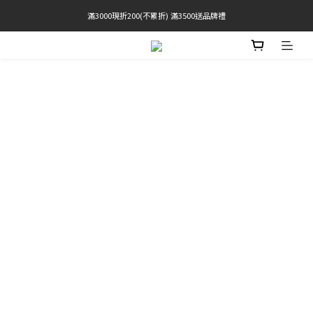
滿3000現折200(不累折) 滿3500送品牌禮
官網限定! 滿千免運(僅限台灣本島)
BRATOP專區買三送一 | 指定專區買一送一
官網限定! 滿千免運(僅限台灣本島)