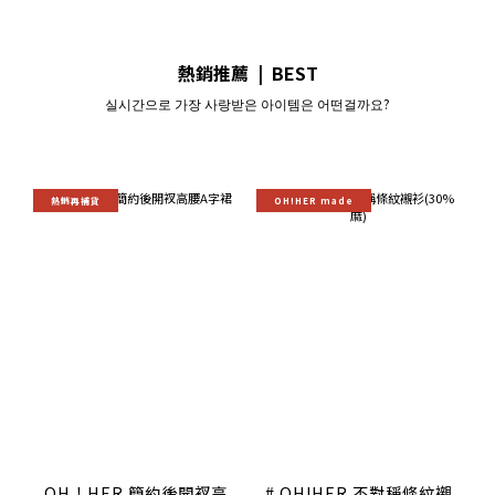
熱銷推薦 | BEST
실시간으로 가장 사랑받은 아이템은 어떤걸까요?
熱銷再補貨
OH!HER made
OH！HER 簡約後開衩高
# OH!HER 不對稱條紋襯