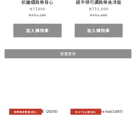
抓皺細肩帶背心
感平領可調肩帶長洋裝
NT$800
NT$1,000
NT$1,280
NT$1,680
加入購物車
加入購物車
查看更多
熱銷美背款買2送1
BraTop買3送1