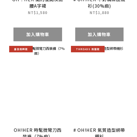
腰A字裙
衫(30%麻)
NT$1,580
NT$1,880
加入購物車
加入購物車
廣告熱銷款
THREADS 熱搜款
OH!HER 時髦微彎刀西
# OH!HER 氣質造型綁帶
裝褲（7%麻）
襯衫