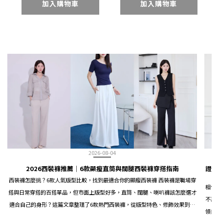
加入購物車
加入購物車
2026-08-04
2026西裝褲推薦｜6款顯瘦直筒與闊腿西裝褲穿搭指南
證件
西裝褲怎麼挑？6款人氣版型比較，找到最適合你的顯瘦西裝褲 西裝褲是職場穿
相信
搭與日常穿搭的百搭單品，但市面上版型好多，直筒、闊腿、喇叭褲該怎麼選才
不忍
適合自己的身形？這篇文章整理了6款熱門西裝褲，從版型特色、修飾效果到穿
領口
搭場合，幫你一次搞懂西裝褲選購重點。 西裝褲版型怎麼分？先搞懂3大類型