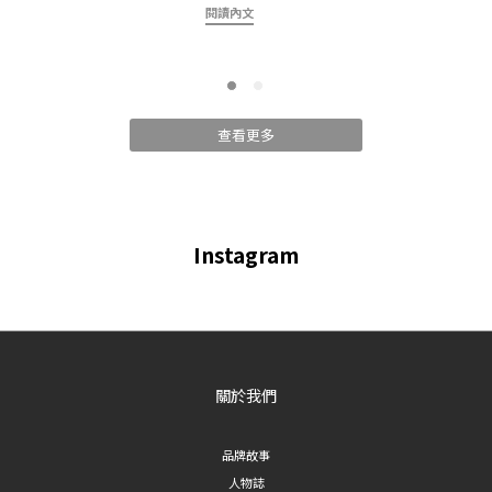
拍證
閱讀內文
在挑選西裝褲之前，建議先了解版型分類，才能依照自己的身形和需求做選擇：
包」
- 直筒／修身款：褲管線條俐落，適合想呈現俐落幹練形象的人 - 闊腿款：褲管
必
寬鬆有垂墜感，適合想遮腿型、營造慵懶氣質的人 - 喇叭／短褲款：褲管有變化
簡」
設計，適合想增加穿搭層次感的人 以下依照這三大分類，介紹6款各具特色的西
領、
裝褲。 一、直筒／修身系列西裝褲 1. 細節開衩裙簾西裝褲｜直筒剪裁增添層次
查看更多
大、
感 這款直筒西裝褲在褲管處加入裙簾式開衩設計，走路時會隨步伐自然擺動，讓
鎖骨
原本簡約的直筒版型多了一層飄逸感。適合喜歡在基本款中加入細節巧思的人，
子的
上班或約會都能穿出不一樣的氣質。 **適合場合**：辦公室穿搭、約會、正式聚
子，
會 2. 修身後拉鏈西裝短褲｜夏季必備顯瘦單品 天氣炎熱時，西裝短褲是很好
Instagram
大部
的替代選擇。這款採修身版型搭配後腰拉鏈設計，穿脫方便又能貼合腰線， 展現
或極
俐落的下身比例，是夏日通勤或休閒穿搭都適合的單品。 **適合場合**：夏季通
常詭
勤、休閒外出 3. 順身百倍顯瘦西裝褲｜視覺修飾腿型首選 如果你在意腿型或想
色背
要顯瘦西裝褲，這款主打順身剪裁，透過版型設計拉長腿部視覺線條，達到修飾
精神
腿型的效果。對於想要低調顯瘦、不挑身形的人來說，是相對百搭安全的選擇。
關於我們
攝，
**適合場合**：日常通勤、各種身形皆適用 二、闊腿系列西裝褲 4. 雲暮垂感
坐
壓褶闊腿西裝褲｜垂墜感營造高級感 闊腿西裝褲近年來持續熱門，這款採用垂感
開：
品牌故事
壓褶布料，褲管寬鬆但不顯臃腫，走動時會呈現自然的垂墜線條，很適合想要營
證照
人物誌
造知性、高級感穿搭的人。 **適合場合**：辦公室穿搭、正式場合 5. 法式慵懶