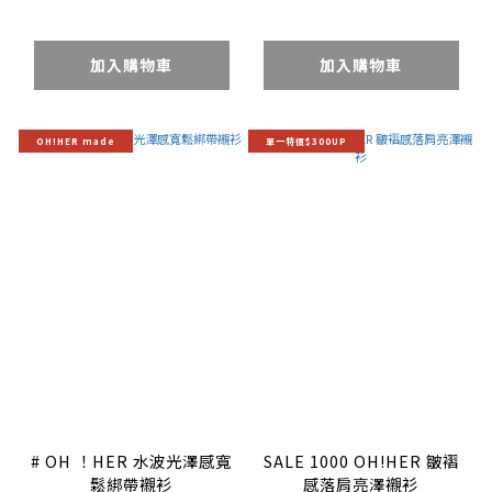
加入購物車
加入購物車
OH!HER made
單一特價$300UP
# OH ！HER 水波光澤感寬
SALE 1000 OH!HER 皺褶
鬆綁帶襯衫
感落肩亮澤襯衫