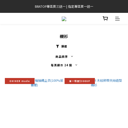
BRATOP專區買三送一 | 指定專區買一送一
官網限定! 滿千免運(僅限台灣本島)
官網限定! 滿千免運(僅限台灣本島)
襯衫
篩選
商品排序
每頁顯示 24 個
OH!HER made
單一特價$300UP