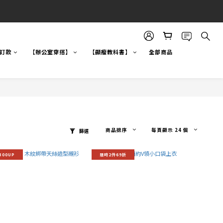
自訂款
【辦公室穿搭】
【顯瘦教科書】
全部商品
商品排序
每頁顯示 24 個
篩選
300UP
限時2件69折