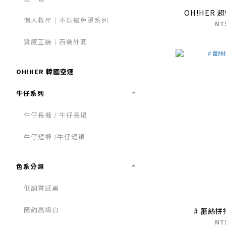
OH!HER
懶人救星｜不易皺免燙系列
NT
質感正裝｜西裝外套
OH!HER 韓國空運
牛仔系列
牛仔長褲 / 牛仔長裙
牛仔短褲 /牛仔短裙
色系分類
低調質感黑
簡約高級白
# 蕾絲
NT