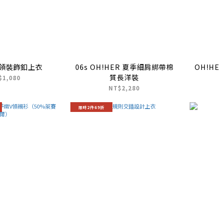
垂領裝飾釦上衣
06s OH!HER 夏季細肩綁帶棉
OH!H
質長洋裝
$1,080
NT$2,280
限時2件69折