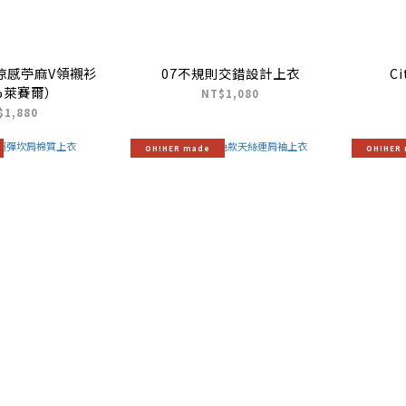
R 涼感苧麻V領襯衫
07不規則交錯設計上衣
C
%萊賽爾）
NT$1,080
$1,880
OH!HER made
OH!HER