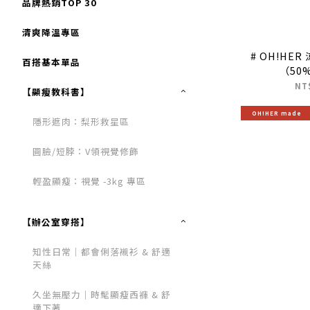
品牌熱銷TOP 30
清爽降溫專區
# OH!HE
百搭基本單品
（50
NT
【顯瘦教科書】
OH!HER made
隱形遮肉：梨形救星區
圓臉/短脖：V領視覺修飾
輕盈顯瘦：視覺 -3kg 專區
【辦公室穿搭】
知性日常｜都會俐落襯衫 & 舒適
天絲
久坐無壓力｜時髦顯瘦西褲 & 舒
適下著