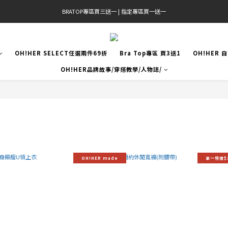
BRATOP專區買三送一 | 指定專區買一送一
官網限定! 滿千免運(僅限台灣本島)
官網限定! 滿千免運(僅限台灣本島)
OH!HER SELECT任選兩件69折
Bra Top專區 買3送1
OH!HER 
OH!HER品牌故事/穿搭教學/人物誌/
OH!HER made
單一特價$