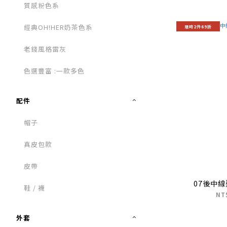
質感粉色系
經典OH!HER奶茶色系
限時2件69折
老錢風格雷灰
色選豐富 :一款多色
配件
帽子
真皮包款
皮帶
07後中
鞋 / 襪
NT
外套