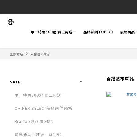
單一特價300起 買三再送一
品牌熱銷TOP 30
最新商品
全部商品
百搭基本單品
百搭基本單品
SALE
單一特價300起 買三再送一
OH!HER SELECT任選兩件69折
Bra Top專區 買3送1
質感通勤西裝褲｜買1送1