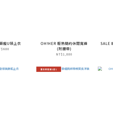
顯瘦U領上衣
OH!HER 輕熟簡約休閒寬褲
SALE
(附腰帶)
T$680
NT$1,880
夏日穿搭買1送1