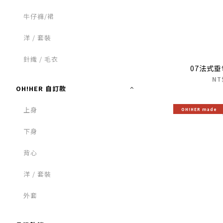
牛仔褲/裙
洋 / 套裝
針織 / 毛衣
07法式
NT
OH!HER 自訂款
上身
OH!HER made
下身
背心
洋 / 套裝
外套