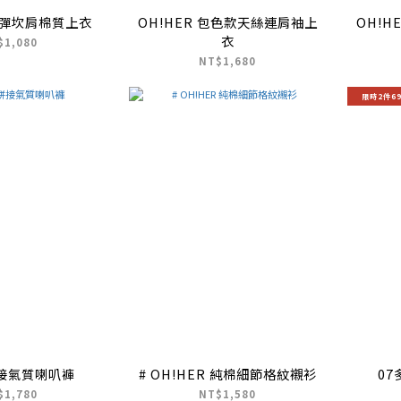
 超彈坎肩棉質上衣
OH!HER 包色款天絲連肩袖上
OH!H
衣
$1,080
NT$1,680
限時2件6
拼接氣質喇叭褲
# OH!HER 純棉細節格紋襯衫
0
$1,780
NT$1,580