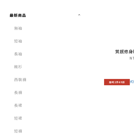
最新商品
無袖
短袖
質感修身
長袖
N
襯衫
西裝褲
限時2件69折
長褲
長裙
短裙
短褲