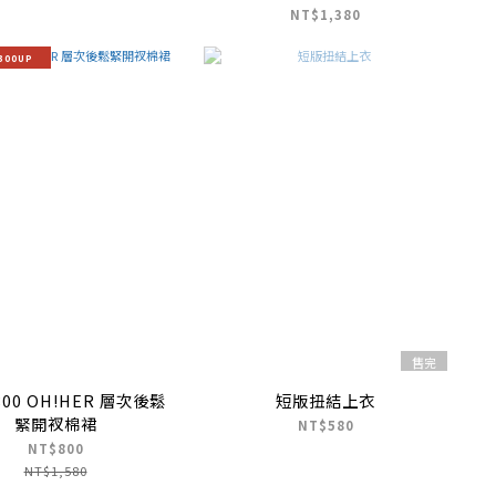
NT$1,380
300UP
售完
 800 OH!HER 層次後鬆
短版扭結上衣
緊開衩棉裙
NT$580
NT$800
NT$1,580