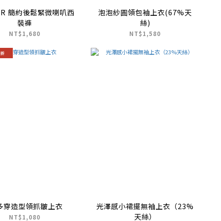
ER 簡約後鬆緊微喇叭西
泡泡紗圓領包袖上衣(67%天
裝褲
絲)
NT$1,680
NT$1,580
9折
7多穿造型領抓皺上衣
光澤感小裙擺無袖上衣（23%
天絲）
NT$1,080