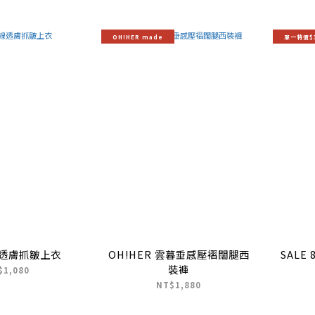
OH!HER made
單一特價$
線透膚抓皺上衣
OH!HER 雲暮垂感壓褶闊腿西
SALE
裝褲
$1,080
NT$1,880