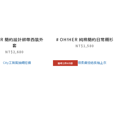
ER 簡約設計綁帶西裝外
# OH!HER 純棉簡約日常襯衫
套
NT$1,580
NT$2,680
限時2件69折