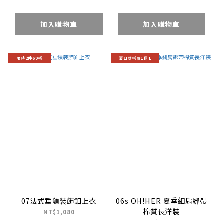
加入購物車
加入購物車
限時2件69折
夏日穿搭買1送1
07法式垂領裝飾釦上衣
06s OH!HER 夏季細肩綁帶
棉質長洋裝
NT$1,080