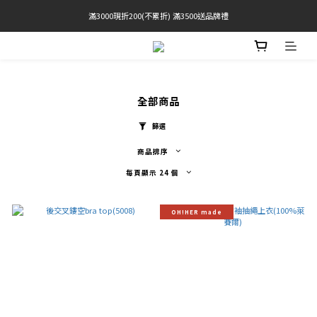
滿3000現折200(不累折) 滿3500送品牌禮
官網限定! 滿千免運(僅限台灣本島)
BRATOP專區買三送一 | 指定專區買一送一
官網限定! 滿千免運(僅限台灣本島)
全部商品
篩選
商品排序
每頁顯示 24 個
OH!HER made