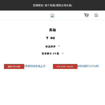
官網限定! 滿千免運(僅限台灣本島)
官網限定! 滿千免運(僅限台灣本島)
滿3000現折200(不累折) 滿3500送品牌禮
BRATOP專區買三送一 | 指定專區買一送一
長袖
官網限定! 滿千免運(僅限台灣本島)
篩選
商品排序
每頁顯示 24 個
限時2件69折
OH!HER made