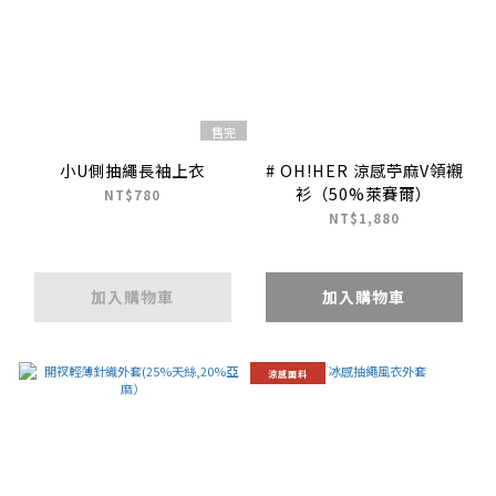
售完
小U側抽繩長袖上衣
# OH!HER 涼感苧麻V領襯
衫（50%萊賽爾）
NT$780
NT$1,880
加入購物車
加入購物車
涼感面料