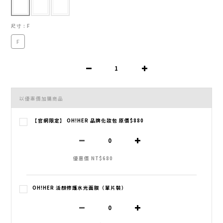
尺寸
: F
F
以優惠價加購商品
【官網限定】 OH!HER 品牌化妝包 原價$880
優惠價 NT$680
OH!HER 活顏修護水光面膜（單片裝）