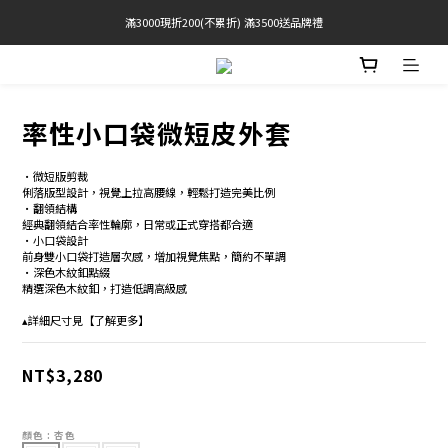
滿3000現折200(不累折) 滿3500送品牌禮
官網限定! 滿千免運(僅限台灣本島)
BRATOP專區買三送一 | 指定專區買一送一
官網限定! 滿千免運(僅限台灣本島)
率性小口袋微短皮外套
•微短版剪裁 
俐落版型設計，視覺上拉高腰線，輕鬆打造完美比例 
•翻領結構 
經典翻領結合率性輪廓，日常或正式穿搭都合適 
•小口袋設計 
前身雙小口袋打造層次感，增加視覺焦點，簡約不單調 
•深色木紋釦點綴 
精選深色木紋釦，打造低調高級感
▴詳細尺寸見【了解更多】
NT$3,280
顏色
: 杏色