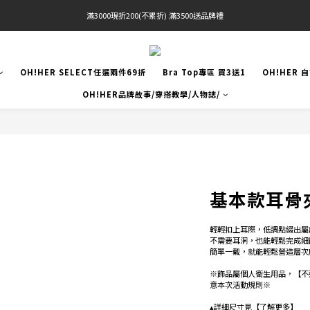
滿3000現折200(不累折) 滿3500送品牌禮
官網限定! 滿千免運(僅限台灣本島)
BRATOP專區買三送一 | 指定專區買一送一
OH!HER SELECT任選兩件69折
Bra Top專區 買3送1
OH!HER 
官網限定! 滿千免運(僅限台灣本島)
OH!HER品牌故事/穿搭教學/人物誌/
基本款耳骨
輕輕扣上耳際，低調點綴出屬
不需要耳洞，也能輕鬆完成細
簡單一戴，就能輕鬆營造層次
※飾品屬個人衛生用品，【不
意本次活動規則※
▴詳細尺寸見【了解更多】