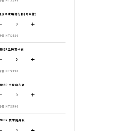
價 NT$198
牌皮革玻璃隨行杯(附吸管）
價 NT$480
H!HER品牌票卡夾
價 NT$390
H!HER 手提麻布袋
價 NT$590
H!HER 皮革隨身鏡