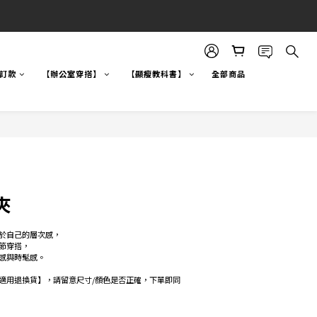
自訂款
【辦公室穿搭】
【顯瘦教科書】
全部商品
夾
於自己的層次感，
節穿搭，
感與時髦感。　
適用退換貨】，請留意尺寸/顏色是否正確，下單即同