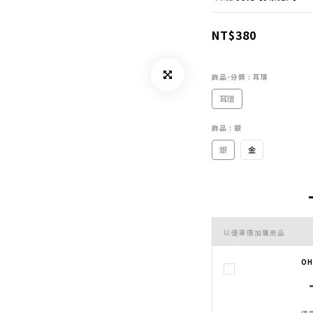
NT$380
飾品-分類
: 耳環
耳環
飾品
: 銀
銀
金
以優惠價加購商品
O