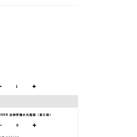
H!HER 活顏修護水光面膜（單片裝）