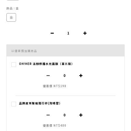
飾品
: 金
金
以優惠價加購商品
OH!HER 活顏修護水光面膜（單片裝）
優惠價 NT$198
品牌皮革玻璃隨行杯(附吸管）
優惠價 NT$480