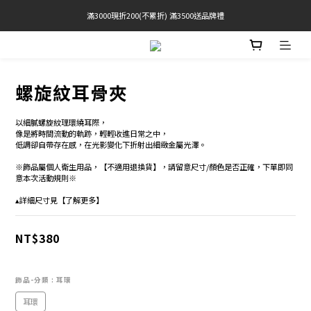
滿3000現折200(不累折) 滿3500送品牌禮
官網限定! 滿千免運(僅限台灣本島)
BRATOP專區買三送一 | 指定專區買一送一
官網限定! 滿千免運(僅限台灣本島)
螺旋紋耳骨夾
以細膩螺旋紋理環繞耳際，
像是將時間流動的軌跡，輕輕收進日常之中，
低調卻自帶存在感，在光影變化下折射出細緻金屬光澤。
※飾品屬個人衛生用品，【不適用退換貨】，請留意尺寸/顏色是否正確，下單即同
意本次活動規則※
▴詳細尺寸見【了解更多】
NT$380
飾品-分類
: 耳環
耳環