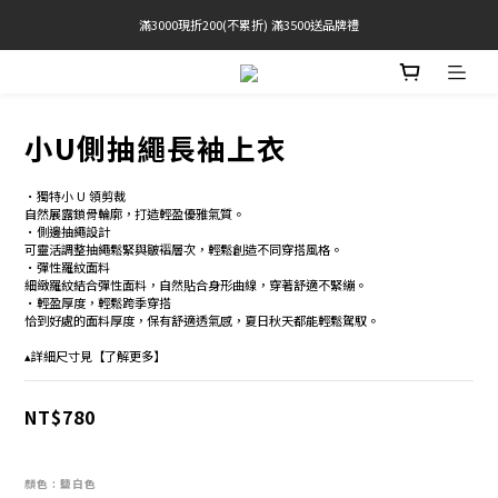
滿3000現折200(不累折) 滿3500送品牌禮
官網限定! 滿千免運(僅限台灣本島)
BRATOP專區買三送一 | 指定專區買一送一
官網限定! 滿千免運(僅限台灣本島)
小U側抽繩長袖上衣
•獨特小 U 領剪裁 
自然展露鎖骨輪廓，打造輕盈優雅氣質。
•側邊抽繩設計 
可靈活調整抽繩鬆緊與皺褶層次，輕鬆創造不同穿搭風格。 
•彈性羅紋面料 
細緻羅紋結合彈性面料，自然貼合身形曲線，穿著舒適不緊繃。 
•輕盈厚度，輕鬆跨季穿搭
恰到好處的面料厚度，保有舒適透氣感，夏日秋天都能輕鬆駕馭。 
▴詳細尺寸見【了解更多】
NT$780
顏色
: 鹽白色