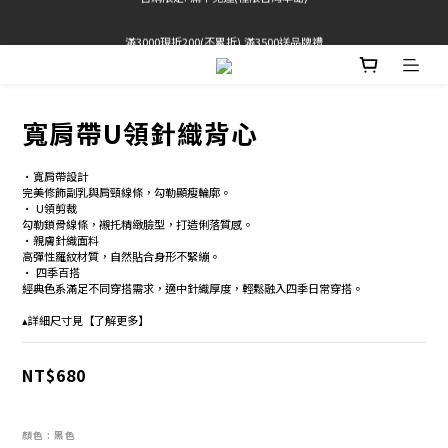
滿3000現折200(不累折) 滿3500送品牌禮
官網限定! 滿千免運(僅限台灣本島)
BRATOP專區買三送一 | 指定專區買一送一
官網限定! 滿千免運(僅限台灣本島)
寬肩帶U領針織背心
•寬肩帶設計 
完美修飾副乳與肩頸線條，勾勒顯瘦輪廓。
• U領剪裁 
勾勒鎖骨線條，襯托精緻臉型，打造俐落質感。 
•親膚針織面料 
高彈性羅紋材質，自然貼合身形不緊繃。 
• 四季百搭
經典色系滿足不同穿搭需求，適中針織厚度，輕鬆融入四季日常穿搭。
▴詳細尺寸見【了解更多】
NT$680
顏色
: 黑色