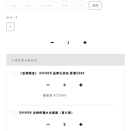
白色
杏色
抹茶綠色
綠色
灰色
黑色
尺寸
: F
F
以優惠價加購商品
【官網限定】 OH!HER 品牌化妝包 原價$880
優惠價 NT$680
OH!HER 活顏修護水光面膜（單片裝）