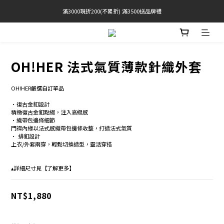
滿3000現折200(不累折) 滿3500送品牌禮
官網限定! 滿千免運(僅限台灣本島)
BRATOP專區買三送一 | 指定專區買一送一
官網限定! 滿千免運(僅限台灣本島)
OH!HER 法式氣質薄款針織外套
OH!HER嚴選自訂單品
•復古金釦設計 
精緻復古金釦點綴，注入高級感 
•織帶包邊條細節  
門襟內緣以法式感織帶包邊條收整，打造法式氣質 
• 排釦設計
上衣/外套兩穿，輕鬆切換造型，靈活穿搭 
▴詳細尺寸見【了解更多】
NT$1,880