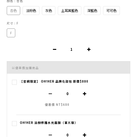
顏色
: 杏色
杏色
淡粉色
灰色
土耳其藍色
深藍色
可可色
尺寸
: F
F
以優惠價加購商品
【官網限定】 OH!HER 品牌化妝包 原價$880
優惠價 NT$680
OH!HER 活顏修護水光面膜（單片裝）