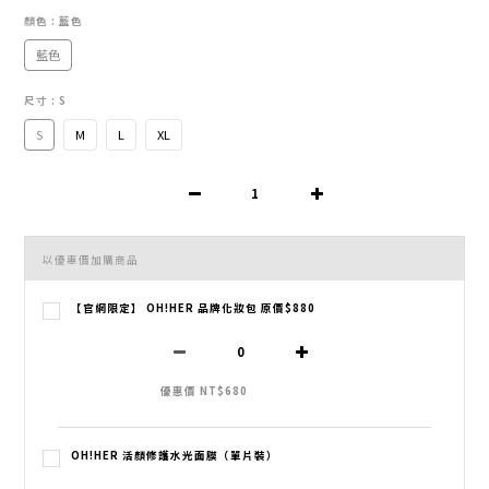
顏色
: 藍色
藍色
尺寸
: S
S
M
L
XL
以優惠價加購商品
【官網限定】 OH!HER 品牌化妝包 原價$880
優惠價 NT$680
OH!HER 活顏修護水光面膜（單片裝）