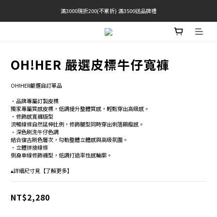
滿3000現折200(不累折) 滿3500送品牌禮
官網限定! 滿千免運(僅限台灣本島)
BRATOP專區買三送一 | 指定專區買一送一
官網限定! 滿千免運(僅限台灣本島)
OH!HER 嚴選皮標牛仔寬褲
OH!HER嚴選自訂單品 
•品牌專屬訂製皮標 
獨家專屬質感皮標，低調提升整體質感，輕鬆穿出高級感。 
•修飾感寬褲版型 
流暢線條自然延伸比例，修飾腿型同時穿出俐落顯瘦感。 
•深色刷洗牛仔色調 
結合復古刷色層次，勾勒整體立體感與高級氛圍。 
•立體拼接線條 
側身車線修飾褲型，低調打造率性感輪廓。
▴詳細尺寸見【了解更多】
NT$2,280