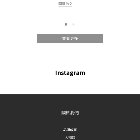
拍證
閱讀內文
在挑選西裝褲之前，建議先了解版型分類，才能依照自己的身形和需求做選擇：
包」
- 直筒／修身款：褲管線條俐落，適合想呈現俐落幹練形象的人 - 闊腿款：褲管
必
寬鬆有垂墜感，適合想遮腿型、營造慵懶氣質的人 - 喇叭／短褲款：褲管有變化
簡」
設計，適合想增加穿搭層次感的人 以下依照這三大分類，介紹6款各具特色的西
領、
裝褲。 一、直筒／修身系列西裝褲 1. 細節開衩裙簾西裝褲｜直筒剪裁增添層次
查看更多
大、
感 這款直筒西裝褲在褲管處加入裙簾式開衩設計，走路時會隨步伐自然擺動，讓
鎖骨
原本簡約的直筒版型多了一層飄逸感。適合喜歡在基本款中加入細節巧思的人，
子的
上班或約會都能穿出不一樣的氣質。 **適合場合**：辦公室穿搭、約會、正式聚
子，
會 2. 修身後拉鏈西裝短褲｜夏季必備顯瘦單品 天氣炎熱時，西裝短褲是很好
Instagram
大部
的替代選擇。這款採修身版型搭配後腰拉鏈設計，穿脫方便又能貼合腰線， 展現
或極
俐落的下身比例，是夏日通勤或休閒穿搭都適合的單品。 **適合場合**：夏季通
常詭
勤、休閒外出 3. 順身百倍顯瘦西裝褲｜視覺修飾腿型首選 如果你在意腿型或想
色背
要顯瘦西裝褲，這款主打順身剪裁，透過版型設計拉長腿部視覺線條，達到修飾
精神
腿型的效果。對於想要低調顯瘦、不挑身形的人來說，是相對百搭安全的選擇。
關於我們
攝，
**適合場合**：日常通勤、各種身形皆適用 二、闊腿系列西裝褲 4. 雲暮垂感
坐
壓褶闊腿西裝褲｜垂墜感營造高級感 闊腿西裝褲近年來持續熱門，這款採用垂感
開：
品牌故事
壓褶布料，褲管寬鬆但不顯臃腫，走動時會呈現自然的垂墜線條，很適合想要營
證照
人物誌
造知性、高級感穿搭的人。 **適合場合**：辦公室穿搭、正式場合 5. 法式慵懶