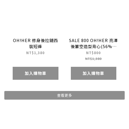
OH!HER 修身後拉鏈西
SALE 800 OH!HER 亮澤
裝短褲
後簍空造型背心(56%天
絲)
NT$1,380
NT$800
NT$1,380
加入購物車
加入購物車
查看更多