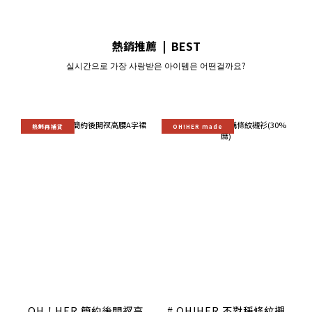
熱銷推薦 | BEST
실시간으로 가장 사랑받은 아이템은 어떤걸까요?
熱銷再補貨
OH!HER made
OH！HER 簡約後開衩高
# OH!HER 不對稱條紋襯