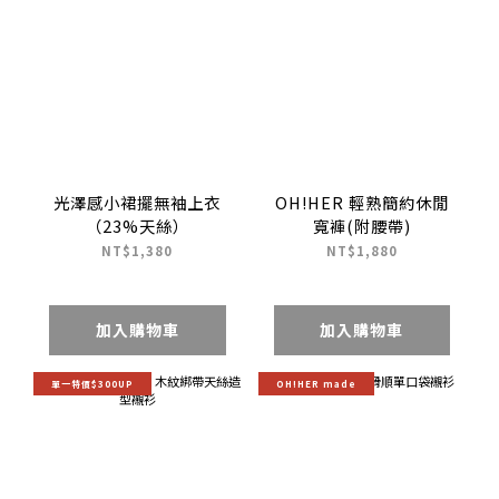
光澤感小裙擺無袖上衣
OH!HER 輕熟簡約休閒
（23%天絲）
寬褲(附腰帶)
NT$1,380
NT$1,880
加入購物車
加入購物車
單一特價$300UP
OH!HER made