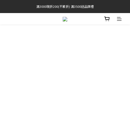
滿3000現折200(不累折) 滿3500送品牌禮
官網限定! 滿千免運(僅限台灣本島)
BRATOP專區買三送一 | 指定專區買一送一
官網限定! 滿千免運(僅限台灣本島)