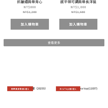
抓皺細肩帶背心
感平領可調肩帶長洋裝
NT$800
NT$1,000
NT$1,280
NT$1,680
加入購物車
加入購物車
查看更多
熱銷美背款買2送1
BraTop買3送1