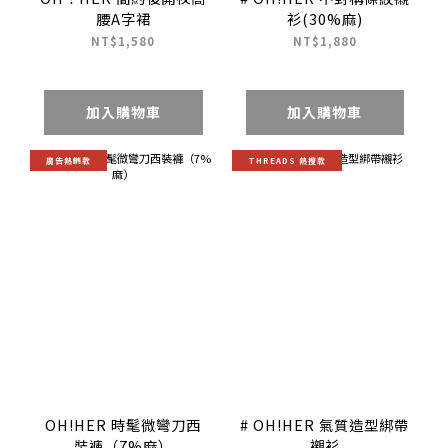
腰A字裙
衫(30%麻)
NT$1,580
NT$1,880
加入購物車
加入購物車
廣告熱銷款
THREADS 熱搜款
OH!HER 時髦微彎刀西
# OH!HER 氣質造型綁帶
裝褲（7%麻）
襯衫