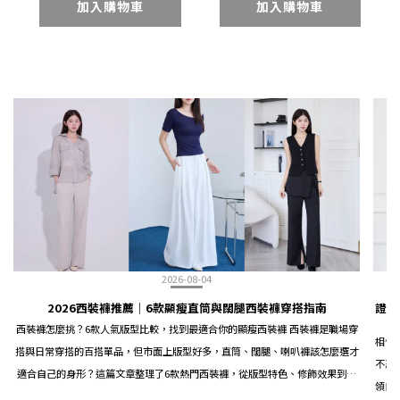
加入購物車
加入購物車
2026-08-04
2026西裝褲推薦｜6款顯瘦直筒與闊腿西裝褲穿搭指南
證件
西裝褲怎麼挑？6款人氣版型比較，找到最適合你的顯瘦西裝褲 西裝褲是職場穿
相信
搭與日常穿搭的百搭單品，但市面上版型好多，直筒、闊腿、喇叭褲該怎麼選才
不忍
適合自己的身形？這篇文章整理了6款熱門西裝褲，從版型特色、修飾效果到穿
領口
搭場合，幫你一次搞懂西裝褲選購重點。 西裝褲版型怎麼分？先搞懂3大類型