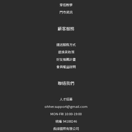
容易
穿搭教學
綁帶闊腿西裝褲｜自帶氣質的法式風格 喜歡法式穿搭風格的人，這款綁帶設計的
的貼
門市資訊
闊腿西裝褲會是不錯的選擇。腰間綁帶不僅能修飾腰線，也增添了慵懶隨性的法
橫條
式氛圍，很適合搭配針織上衣或襯衫，穿出輕鬆卻不隨便的氣質。 **適合場合
經典
顧客服務
**：假日出遊、輕鬆聚會、法式風穿搭 三、過渡版型：微喇叭西裝褲 6. 簡約
護照
後鬆緊微喇叭西裝褲｜修身與闊腿的完美平衡 如果不確定自己適合直筒還是闊
定：
腿，這款微喇叭西裝褲是很好的入門選擇。後腰採鬆緊設計，穿著更舒適無束
運送服務方式
隱形
縛，褲管微喇叭的剪裁則能修飾大腿線條、拉長腿部比例，是版型接受度最高的
退換貨政策
建議
一款。 **適合場合**：日常穿搭、新手嘗試西裝褲的入門款 ## 西裝褲挑選重點
好友推薦計畫
整理 | 想顯瘦、修飾腿型 | 順身百倍顯瘦西裝褲、雲暮垂感壓褶闊腿西裝褲 | | 想
會員權益說明
要俐落幹練感 | 細節開衩裙簾直筒西裝褲 | | 夏季穿搭 | 修身後拉鏈西裝短褲 | |
想嘗試法式風格 | 法式慵懶綁帶闊腿西裝褲 | | 不知道怎麼選、想要百搭款 | 簡約
聯絡我們
後鬆緊微喇叭西裝褲 | ## 常見問題 FAQ Q1：西裝褲直筒好還是闊腿好？ 直筒版
型較顯瘦俐落，適合想呈現俐落感的人；闊腿版型垂墜感較強，較能遮蓋腿型、
人才招募
呈現隨性氣質，可依照個人身形和穿搭風格選擇。 Q2：矮個子適合穿闊腿西裝
ohher.support@gmail.com
褲嗎？ 可以，但建議選擇高腰版型並搭配同色系鞋款，能有效拉長腿部視覺比
MON-FRI 10:00-19:00
例，避免顯得比例失衡。 Q3：西裝褲怎麼挑才顯瘦？ 可優先選擇有壓褶、垂感
統編 94188246
布料或後鬆緊腰設計的款式，這類版型較能修飾腰腹與腿部線條。 --- *延伸閱
長諄國際有限公司
讀：想了解更多西裝褲穿搭技巧，歡迎瀏覽更多穿搭指南文章。*