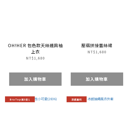
OH!HER 包色款天絲連肩袖
壓褶拼接蕾絲裙
上衣
NT$1,680
NT$1,680
加入購物車
加入購物車
BraTop買3送1
涼感面料