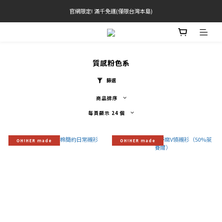
官網限定! 滿千免運(僅限台灣本島)
官網限定! 滿千免運(僅限台灣本島)
滿3000現折200(不累折) 滿3500送品牌禮
BRATOP專區買三送一 | 指定專區買一送一
質感粉色系
官網限定! 滿千免運(僅限台灣本島)
篩選
商品排序
每頁顯示 24 個
OH!HER made
OH!HER made